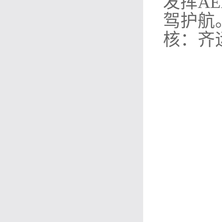
发挥A
驾护航
核：齐