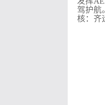
发挥A
驾护航
核：齐